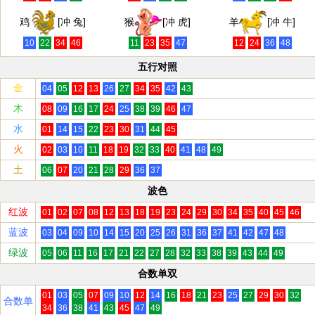
鸡
[冲 兔]
猴
[冲 虎]
羊
[冲 牛]
10
22
34
46
11
23
35
47
12
24
36
48
五行对照
金
04
05
12
13
26
27
34
35
42
43
木
08
09
16
17
24
25
38
39
46
47
水
01
14
15
22
23
30
31
44
45
火
02
03
10
11
18
19
32
33
40
41
48
49
土
06
07
20
21
28
29
36
37
波色
红波
01
02
07
08
12
13
18
19
23
24
29
30
34
35
40
45
46
蓝波
03
04
09
10
14
15
20
25
26
31
36
37
41
42
47
48
绿波
05
06
11
16
17
21
22
27
28
32
33
38
39
43
44
49
合数单双
01
03
05
07
09
10
12
14
16
18
21
23
25
27
29
30
32
合数单
34
36
38
41
43
45
47
49