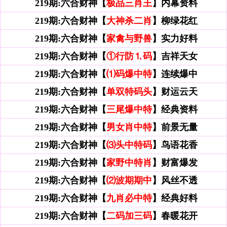
219期:
六合财神【
极品三肖王
】内幕资料
219期:
六合财神【
大神杀二肖
】柳绿花红
219期:
六合财神【
家禽与野兽
】实力好料
219期:
六合财神【
①行防⒈码
】吉祥天女
219期:
六合财神【
⑴码爆中特
】连续爆中
219期:
六合财神【
单双特码头
】财运云天
219期:
六合财神【
三尾爆中特
】经典资料
219期:
六合财神【
男女肖中特
】前景无量
219期:
六合财神【
⑶头中特码
】鸟语花香
219期:
六合财神【
家野中特肖
】财富爆发
219期:
六合财神【
⑵波期期中
】风丝不透
219期:
六合财神【
九肖必中特
】经典好料
219期:
六合财神【
二码加三码
】春暖花开