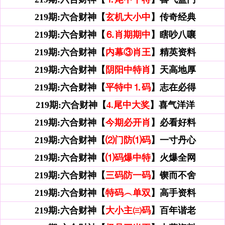
219期:
六合财神【
玄机大小中
】传奇经典
219期:
六合财神【
⒍肖期期中
】瞎吵八嚷
219期:
六合财神【
内幕③肖王
】精英资料
219期:
六合财神【
阴阳中特肖
】天高地厚
219期:
六合财神【
平特中⒈码
】志在必得
219期:
六合财神【
4.尾中大奖
】喜气洋洋
219期:
六合财神【
今期必开肖
】必看好料
219期:
六合财神【
⑵门防⑴码
】一寸丹心
219期:
六合财神【
⑴码爆中特
】火爆全网
219期:
六合财神【
三码防一码
】锲而不舍
219期:
六合财神【
特码︵单双
】高手资料
219期:
六合财神【
大小主㈢码
】百年谐老