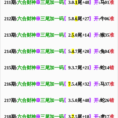
211期:
六合财神
ꕥ
三尾加一码
〖
3.0.
1
尾+48
〗
开
:马01
准
212期:
六合财神
ꕥ
三尾加一码
〖
5.8.
6
尾+27
〗
开
:牛06
准
213期:
六合财神
ꕥ
三尾加一码
〖
2.
5
.0尾+14
〗
开
:猴35
准
214期:
六合财神
ꕥ
三尾加一码
〖
5.
4
.7尾+20
〗
开
:兔04
准
215期:
六合财神
ꕥ
三尾加一码
〖
9.3.7尾+21
〗
开
:蛇14
错
216期:
六合财神
ꕥ
三尾加一码
〖
7
.5.4尾+32
〗
开
:马37
准
217期:
六合财神
ꕥ
三尾加一码
〖
3.5.0尾+48
〗
开
:蛇26
错
218期:
六合财神
ꕥ
三尾加一码
〖
3.
7
.5尾+18
〗
开
:虎17
准