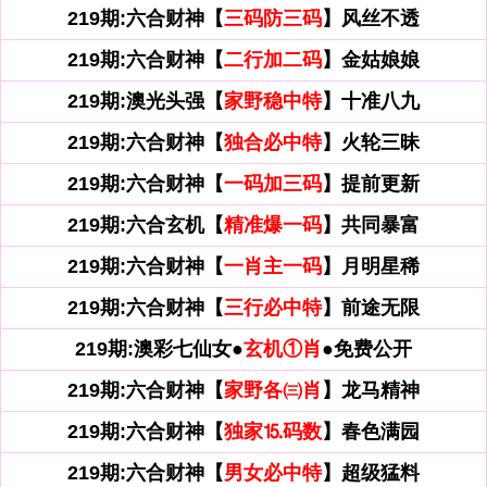
219期:六合财神【
三码防三码
】风丝不透
219期:六合财神【
二行加二码
】金姑娘娘
219期:澳光头强【
家野稳中特
】十准八九
219期:六合财神【
独合必中特
】火轮三昧
219期:六合财神【
一码加三码
】提前更新
219期:六合玄机【
精准爆一码
】共同暴富
219期:六合财神【
一肖主一码
】月明星稀
219期:六合财神【
三行必中特
】前途无限
219期:澳彩七仙女●
玄机①肖
●免费公开
219期:六合财神【
家野各㈢肖
】龙马精神
219期:六合财神【
独家⒖码数
】春色满园
219期:六合财神【
男女必中特
】超级猛料