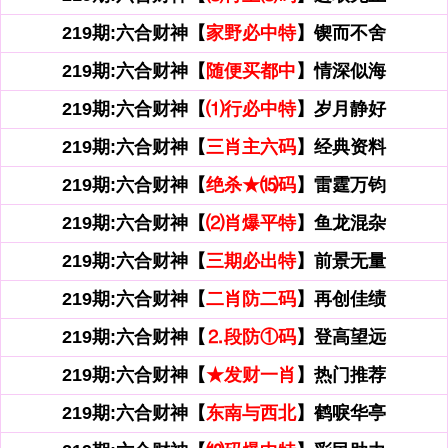
219期:六合财神【
家野必中特
】锲而不舍
219期:六合财神【
随便买都中
】情深似海
219期:六合财神【
⑴行必中特
】岁月静好
219期:六合财神【
三肖主六码
】经典资料
219期:六合财神【
绝杀★⒂码
】雷霆万钧
219期:六合财神【
⑵肖爆平特
】鱼龙混杂
219期:六合财神【
三期必出特
】前景无量
219期:六合财神【
二肖防二码
】再创佳绩
219期:六合财神【
⒉段防①码
】登高望远
219期:六合财神【
★发财一肖
】热门推荐
219期:六合财神【
东南与西北
】鹤唳华亭