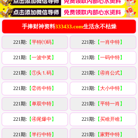
手捧财神资料
333433.com
生活永不枯燥
221期:
【
平特⑴码
】
221期:
【
一肖中特
】
221期:
【
一波中奖
】
221期:
【
一码中特
】
221期:
【
①头⒈码
】
221期:
【
④肖公式
】
221期:
【
②肖中特
】
221期:
【
大小中特
】
221期:
【
单双中特
】
221期:
【
平特一肖
】
221期:
【
④尾爆中
】
221期:
【
买啥开啥
】
221期:
【
半行中特
】
221期:
【
家野中特
】