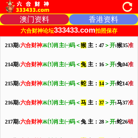
澳门资料
香港资料
333433.com
六合财神论坛
拍照保存
213期:
六合财神
Ж
⑴肖主㈠码
＜
猴
主：47
＞
开
:猴35
准
214期:
六合财神
Ж
⑴肖主㈠码
＜
兔
主：16
＞
开
:兔04
准
215期:
六合财神
Ж
⑴肖主㈠码
＜
蛇
主：
14
＞
开
:蛇14
准
216期:
六合财神
Ж
⑴肖主㈠码
＜
马
主：
37
＞
开
:马37
准
217期:
六合财神
Ж
⑴肖主㈠码
＜
兔 主：28
＞
开
:蛇26
错