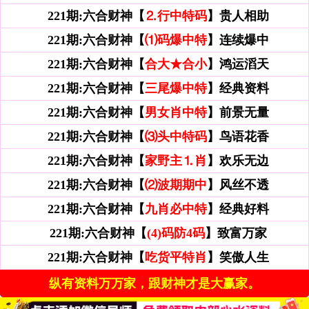
221期:
六合财神【
⒉行中特码
】贵人相助
221期:
六合财神【
⑴码爆中特
】连续爆中
221期:
六合财神【
合大★合小
】鸿运滔天
221期:
六合财神【
三尾爆中特
】经典资料
221期:
六合财神【
男女肖中特
】前景无量
221期:
六合财神【
⑶头中特码
】鸟语花香
221期:
六合财神【
家野主⒈肖
】欢乐无边
221期:
六合财神【
⑵波期期中
】风丝不透
221期:
六合财神【
九肖必中特
】经典好料
221期:
六合财神【
(4)码防4码
】致富万家
221期:
六合财神【
吃货平特肖
】笑傲人生
纵有资料万万家，跟财神才是大赢家。