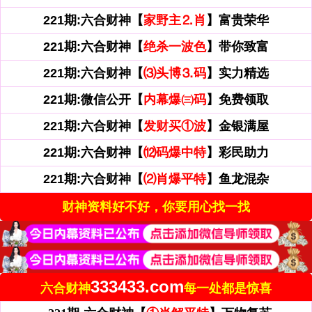
221期:六合财神【
家野主⒉肖
】富贵荣华
221期:六合财神【
绝杀一波色
】带你致富
221期:六合财神【
⑶头博⒊码
】实力精选
221期:微信公开【
内幕爆㈢码
】免费领取
221期:六合财神【
发财买①波
】金银满屋
221期:六合财神【
⑿码爆中特
】彩民助力
221期:六合财神【
⑵肖爆平特
】鱼龙混杂
财神资料好不好，你要用心找一找
333433.com
六合财神
每一处都是惊喜