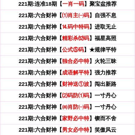
221期:连准18期【
一肖一码
】聚宝盆推荐
221期:六合财神【
⑴肖主㈠码
】自强不息
221期:六合财神【
⒕码中特码
】进取无止
221期:六合财神【
精彩杀⑿码
】福星高照
221期:六合财神【
公式⑤码
】★规律平特
221期:六合财神【
独合必中特
】火轮三昧
221期:六合财神【
成语解平特
】强力推荐
221期:六合财神【
财神送①波
】闯出新路
221期:六合财神【
⑵码防⑴码
】一寸丹心
221期:六合财神【
㈣肖防㈠码
】一寸丹心
221期:六合财神【
家野必中特
】锲而不舍
221期:六合财神【
男女必中特
】笑傲风云