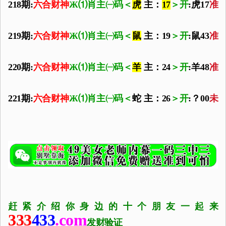
218期:
六合财神
Ж
⑴肖主㈠码
＜
虎
主：
17
＞
开
:虎17
准
219期:
六合财神
Ж
⑴肖主㈠码
＜
鼠
主：19
＞
开
:鼠43
准
220期:
六合财神
Ж
⑴肖主㈠码
＜
羊
主：24
＞
开
:羊48
准
221期:
六合财神
Ж
⑴肖主㈠码
＜
蛇 主：26
＞
开
:？00
未
赶紧介绍你身边的十个朋友一起来
333
433
.com
发财验证