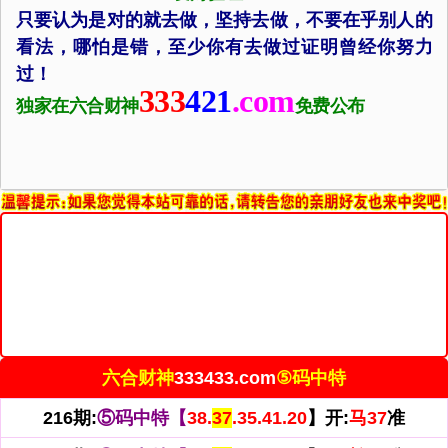
只要认为是对的就去做，坚持去做，不要在乎别人的
看法，哪怕是错，至少你有去做过证明曾经你努力
过！
333
421
.com
独家在六合财神
免费公布
六合财神
333433.com
⑤码中特
216期:
⑤码中特【
38.
37
.35.41.20
】开:
马37
准