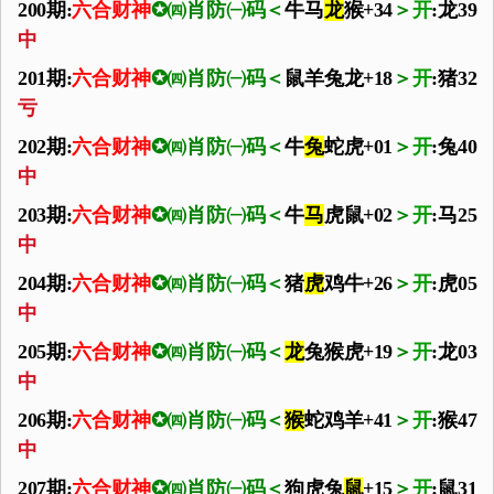
200期:
六合财神
✪
㈣肖防㈠码
＜
牛马
龙
猴+34
＞
开
:龙39
中
201期:
六合财神
✪
㈣肖防㈠码
＜
鼠羊兔龙+18
＞
开
:猪32
亏
202期:
六合财神
✪
㈣肖防㈠码
＜
牛
兔
蛇虎+01
＞
开
:兔40
中
203期:
六合财神
✪
㈣肖防㈠码
＜
牛
马
虎鼠+02
＞
开
:马25
中
204期:
六合财神
✪
㈣肖防㈠码
＜
猪
虎
鸡牛+26
＞
开
:虎05
中
205期:
六合财神
✪
㈣肖防㈠码
＜
龙
兔猴虎+19
＞
开
:龙03
中
206期:
六合财神
✪
㈣肖防㈠码
＜
猴
蛇鸡羊+41
＞
开
:猴47
中
207期:
六合财神
✪
㈣肖防㈠码
＜
狗虎兔
鼠
+15
＞
开
:鼠31