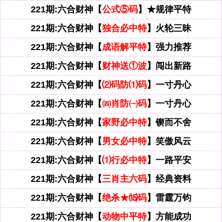
221期:六合财神【
公式⑤码
】★规律平特
221期:六合财神【
独合必中特
】火轮三昧
221期:六合财神【
成语解平特
】强力推荐
221期:六合财神【
财神送①波
】闯出新路
221期:六合财神【
⑵码防⑴码
】一寸丹心
221期:六合财神【
㈣肖防㈠码
】一寸丹心
221期:六合财神【
家野必中特
】锲而不舍
221期:六合财神【
男女必中特
】笑傲风云
221期:六合财神【
⑴行必中特
】一路平安
221期:六合财神【
三肖主六码
】经典资料
221期:六合财神【
绝杀★⒂码
】雷霆万钧
221期:六合财神【
动物中平特
】方能成功