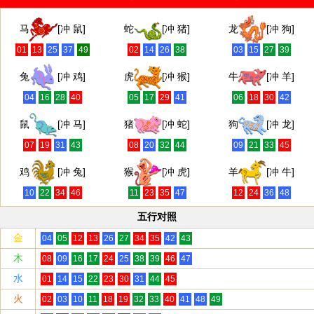
马
[冲 鼠]
蛇
[冲 猪]
龙
[冲 狗]
01
13
25
37
49
02
14
26
38
03
15
27
39
兔
[冲 鸡]
虎
[冲 猴]
牛
[冲 羊]
04
16
28
40
05
17
29
41
06
18
30
42
鼠
[冲 马]
猪
[冲 蛇]
狗
[冲 龙]
07
19
31
43
08
20
32
44
09
21
33
45
鸡
[冲 兔]
猴
[冲 虎]
羊
[冲 牛]
10
22
34
46
11
23
35
47
12
24
36
48
五行对照
金
04
05
12
13
26
27
34
35
42
43
木
08
09
16
17
24
25
38
39
46
47
水
01
14
15
22
23
30
31
44
45
火
02
03
10
11
18
19
32
33
40
41
48
49