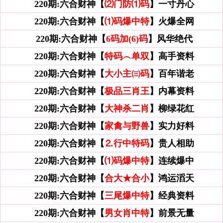
220期:
六合财神【
⑵门防⑴码
】一寸丹心
220期:
六合财神【
⑴码爆中特
】火爆全网
220期:
六合财神【
6码加(6)码
】风华绝代
220期:
六合财神【
特码︵单双
】高手资料
220期:
六合财神【
大小主㈢码
】百年谐老
220期:
六合财神【
极品三肖王
】内幕资料
220期:
六合财神【
大神杀二肖
】柳绿花红
220期:
六合财神【
家禽与野兽
】实力好料
220期:
六合财神【
⒉行中特码
】贵人相助
220期:
六合财神【
⑴码爆中特
】连续爆中
220期:
六合财神【
合大★合小
】鸿运滔天
220期:
六合财神【
三尾爆中特
】经典资料
220期:
六合财神【
男女肖中特
】前景无量