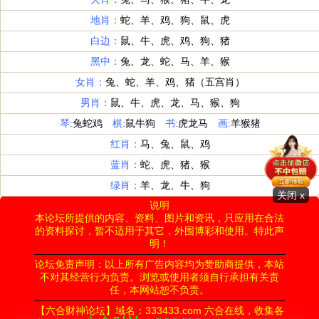
地肖：
蛇、羊、鸡、狗、鼠、虎
白边：
鼠、牛、虎、鸡、狗、猪
黑中：
兔、龙、蛇、马、羊、猴
女肖：
兔、蛇、羊、鸡、猪（五宫肖）
男肖：
鼠、牛、虎、龙、马、猴、狗
琴:
兔蛇鸡
棋:
鼠牛狗
书:
虎龙马
画:
羊猴猪
红肖：
马、兔、鼠、鸡
蓝肖：
蛇、虎、猪、猴
绿肖：
羊、龙、牛、狗
关闭 x
说明
本论坛所提供的内容、资料、图片和资讯，只应用在合法
的资料探讨，暂不适用于其它，外围博彩和使用。特此声
明！
论坛免责声明：以上所有广告内容均为赞助商提供，本站
不对其经营行为负责。浏览或使用者须自行承担有关责
任，本网站恕不负责。
【六合财神论坛】域名：333433.com 六合在线，收集各