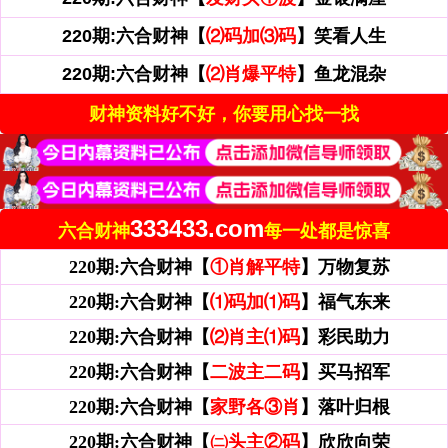
220期:六合财神【
⑵码加⑶码
】笑看人生
220期:六合财神【
⑵肖爆平特
】鱼龙混杂
财神资料好不好，你要用心找一找
333433.com
六合财神
每一处都是惊喜
220期:
六合财神【
①肖解平特
】万物复苏
220期:
六合财神【
⑴码加⑴码
】福气东来
220期:
六合财神【
⑵肖主⑴码
】彩民助力
220期:
六合财神【
二波主二码
】买马招军
220期:
六合财神【
家野各③肖
】落叶归根
220期:
六合财神【
㈡头主②码
】欣欣向荣