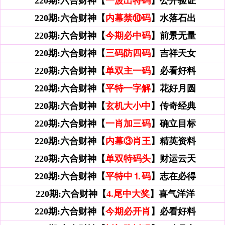
220期:
六合财神【
一波出特码
】公开验证
220期:
六合财神【
内幕禁⑩码
】水落石出
220期:
六合财神【
今期必中码
】前景无量
220期:
六合财神【
三码防四码
】吉祥天女
220期:
六合财神【
单双主一码
】必看好料
220期:
六合财神【
平特一字解
】花好月圆
220期:
六合财神【
玄机大小中
】传奇经典
220期:
六合财神【
一肖加三码
】确立目标
220期:
六合财神【
内幕③肖王
】精英资料
220期:
六合财神【
单双特码头
】财运云天
220期:
六合财神【
平特中⒈码
】志在必得
220期:
六合财神【
4.尾中大奖
】喜气洋洋
220期:
六合财神【
今期必开肖
】必看好料