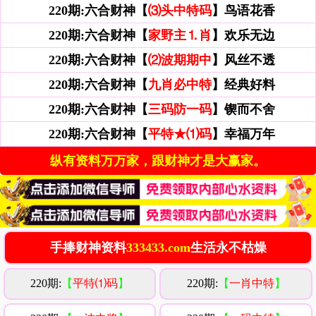
220期:
六合财神【
⑶头中特码
】鸟语花香
220期:
六合财神【
家野主⒈肖
】欢乐无边
220期:
六合财神【
⑵波期期中
】风丝不透
220期:
六合财神【
九肖必中特
】经典好料
220期:
六合财神【
三码防一码
】锲而不舍
220期:
六合财神【
平特★⑴码
】幸福万年
纵有资料万万家，跟财神才是大赢家。
手捧财神资料
333433.com
生活永不枯燥
220期:
【
平特⑴码
】
220期:
【
一肖中特
】