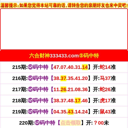
六合财神
333433.com
⑤码中特
215期:
⑤码中特【
47.07.40.31.
14
】开:
蛇14
准
216期:
⑤码中特【
38.
37
.35.41.20
】开:
马37
准
217期:
⑤码中特【
11.
26
.21.08.36
】开:
蛇26
准
218期:
⑤码中特【
38.37.48.
17
.46
】开:
虎17
准
219期:
⑤码中特【
04.35.
43
.14.24
】开:
鼠43
准
220期:
⑤码中特【
点击领取
】开:
？00
未