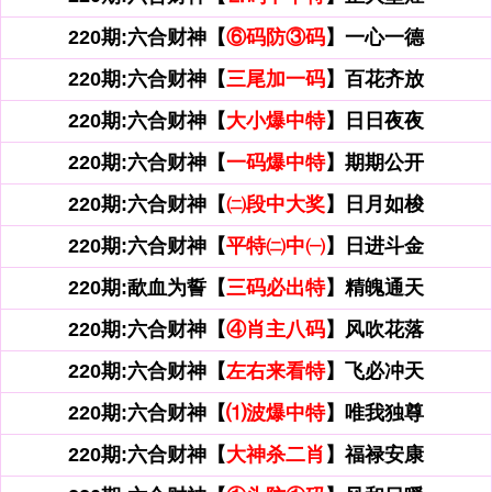
220期:六合财神【
⑥码防③码
】一心一德
220期:六合财神【
三尾加一码
】百花齐放
220期:六合财神【
大小爆中特
】日日夜夜
220期:六合财神【
一码爆中特
】期期公开
220期:六合财神【
㈡段中大奖
】日月如梭
220期:六合财神【
平特㈡中㈠
】日进斗金
220期:歃血为誓【
三码必出特
】精魄通天
220期:六合财神【
④肖主八码
】风吹花落
220期:六合财神【
左右来看特
】飞必冲天
220期:六合财神【
⑴波爆中特
】唯我独尊
220期:六合财神【
大神杀二肖
】福禄安康