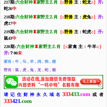
217期:
六合财神
♜
家野主⒉肖
［≤
野兽
主：
蛇
龙
≥］
开
:
蛇26
中
218期:
六合财神
♜
家野主⒉肖
［≤
野兽
主：
虎
兔
≥］
开
:
虎17
中
219期:
六合财神
♜
家野主⒉肖
［≤
野兽
主：蛇虎
≥］
开
:
鼠43
中
220期:
六合财神
♜
家野主⒉肖
［≤
家禽 主：牛羊
≥］
开
:？00
未
家肖：牛，马，羊，鸡，狗，猪
野肖：鼠，虎，兔，龙，蛇，猴
333
433
.com
请记住财神永久域名
或者
333
421
.com