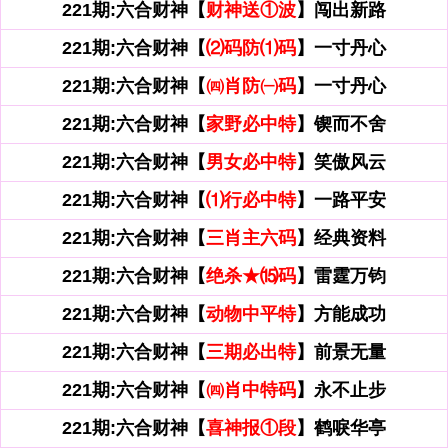
221期:六合财神【
财神送①波
】闯出新路
221期:六合财神【
⑵码防⑴码
】一寸丹心
221期:六合财神【
㈣肖防㈠码
】一寸丹心
221期:六合财神【
家野必中特
】锲而不舍
221期:六合财神【
男女必中特
】笑傲风云
221期:六合财神【
⑴行必中特
】一路平安
221期:六合财神【
三肖主六码
】经典资料
221期:六合财神【
绝杀★⒂码
】雷霆万钧
221期:六合财神【
动物中平特
】方能成功
221期:六合财神【
三期必出特
】前景无量
221期:六合财神【
㈣肖中特码
】永不止步
221期:六合财神【
喜神报①段
】鹤唳华亭