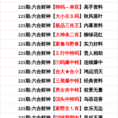
221期:
六合财神【
特码︵单双
】高手资料
221期:
六合财神【
大小主⒊码
】秋风落叶
221期:
六合财神【
极品三肖王
】内幕资料
221期:
六合财神【
大神杀二肖
】柳绿花红
221期:
六合财神【
家禽与野兽
】实力好料
221期:
六合财神【
⒉行中特码
】贵人相助
221期:
六合财神【
⑴码爆中特
】连续爆中
221期:
六合财神【
合大★合小
】鸿运滔天
221期:
六合财神【
三尾爆中特
】经典资料
221期:
六合财神【
男女肖中特
】前景无量
221期:
六合财神【
⑶头中特码
】鸟语花香
221期:
六合财神【
家野主⒈肖
】欢乐无边
221期:
六合财神【
⑵波期期中
】风丝不透