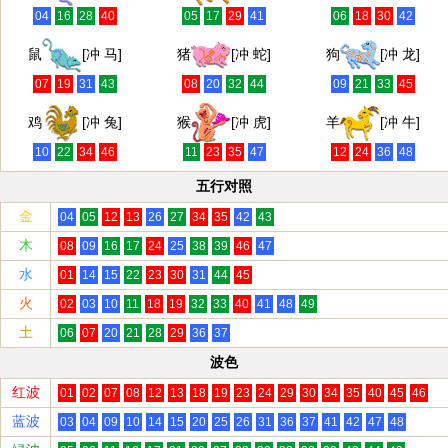
04
16
28
40
05
17
29
41
06
18
30
42
鼠
[冲 马]
猪
[冲 蛇]
狗
[冲 龙]
07
19
31
43
08
20
32
44
09
21
33
45
鸡
[冲 兔]
猴
[冲 虎]
羊
[冲 牛]
10
22
34
46
11
23
35
47
12
24
36
48
五行对照
金
04
05
12
13
26
27
34
35
42
43
木
08
09
16
17
24
25
38
39
46
47
水
01
14
15
22
23
30
31
44
45
火
02
03
10
11
18
19
32
33
40
41
48
49
土
06
07
20
21
28
29
36
37
波色
红波
01
02
07
08
12
13
18
19
23
24
29
30
34
35
40
45
46
蓝波
03
04
09
10
14
15
20
25
26
31
36
37
41
42
47
48