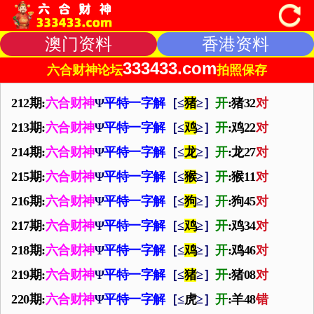
澳门资料
香港资料
333433.com
六合财神论坛
拍照保存
212期:
六合财神
Ψ
平特一字解
［≤
猪
≥］
开
:猪32
对
213期:
六合财神
Ψ
平特一字解
［≤
鸡
≥］
开
:鸡22
对
214期:
六合财神
Ψ
平特一字解
［≤
龙
≥］
开
:龙27
对
215期:
六合财神
Ψ
平特一字解
［≤
猴
≥］
开
:猴11
对
216期:
六合财神
Ψ
平特一字解
［≤
狗
≥］
开
:狗45
对
217期:
六合财神
Ψ
平特一字解
［≤
鸡
≥］
开
:鸡34
对
218期:
六合财神
Ψ
平特一字解
［≤
鸡
≥］
开
:鸡46
对
219期:
六合财神
Ψ
平特一字解
［≤
猪
≥］
开
:猪08
对
220期:
六合财神
Ψ
平特一字解
［≤
虎
≥］
开
:羊48
错