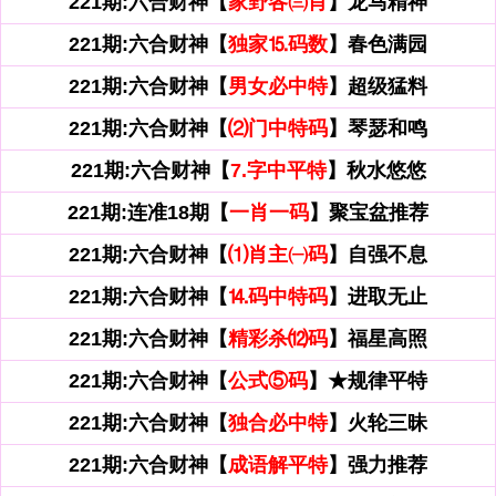
221期:六合财神【
家野各㈢肖
】龙马精神
221期:六合财神【
独家⒖码数
】春色满园
221期:六合财神【
男女必中特
】超级猛料
221期:六合财神【
⑵门中特码
】琴瑟和鸣
221期:六合财神【
7.字中平特
】秋水悠悠
221期:连准18期【
一肖一码
】聚宝盆推荐
221期:六合财神【
⑴肖主㈠码
】自强不息
221期:六合财神【
⒕码中特码
】进取无止
221期:六合财神【
精彩杀⑿码
】福星高照
221期:六合财神【
公式⑤码
】★规律平特
221期:六合财神【
独合必中特
】火轮三昧
221期:六合财神【
成语解平特
】强力推荐