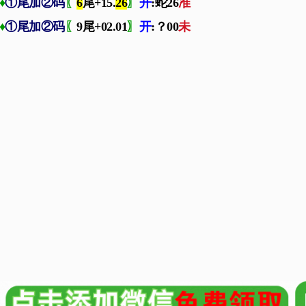
♦
①尾加②码
〖
6
尾+15.
26
〗
开
:蛇26
准
♦
①尾加②码
〖
9尾+02.01
〗
开
:？00
未