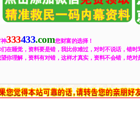
333
433
.com
财神
您财富的选择！
你们在睡觉，资料要是错，我比你难过，对时不说话，错时
我望你理解，资料有对错，这样才真实，资料不会错，绝对