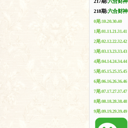
217期:
六合财神
218期:
六合财神
0尾:10.20.30.40
1尾:01.11.21.31.41
2尾:02.12.22.32.42
3尾:03.13.23.33.43
4尾:04.14.24.34.44
5尾:05.15.25.35.45
6尾:06.16.26.36.46
7尾:07.17.27.37.47
8尾:08.18.28.38.48
9尾:09.19.29.39.49