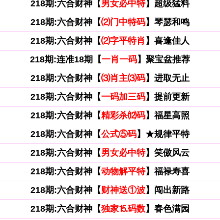
218期:六合财神【
男女必中特
】超级猛料
218期:六合财神【
⑵门中特码
】琴瑟和鸣
218期:六合财神【
⑵字平特肖
】喜逢佳人
218期:连准18期【
一肖一码
】聚宝盆推荐
218期:六合财神【
⑶肖主⑶码
】进取无止
218期:六合财神【
一码加三码
】提前更新
218期:六合财神【
精彩杀⑿码
】福星高照
218期:六合财神【
公式⑤码
】★规律平特
218期:六合财神【
男女必中特
】笑傲风云
218期:六合财神【
动物解平特
】福禄寿喜
218期:六合财神【
财神送①波
】闯出新路
218期:六合财神【
独家⒖码数
】春色满园