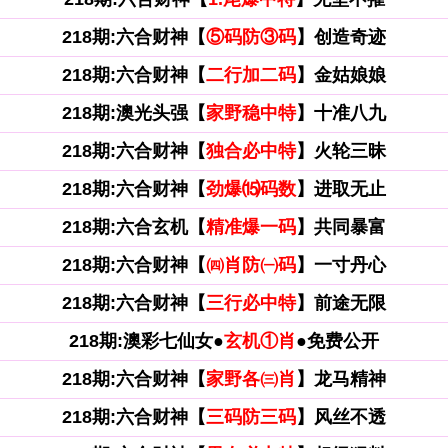
218期:六合财神【
⑤码防③码
】创造奇迹
218期:六合财神【
二行加二码
】金姑娘娘
218期:澳光头强【
家野稳中特
】十准八九
218期:六合财神【
独合必中特
】火轮三昧
218期:六合财神【
劲爆⒂码数
】进取无止
218期:六合玄机【
精准爆一码
】共同暴富
218期:六合财神【
㈣肖防㈠码
】一寸丹心
218期:六合财神【
三行必中特
】前途无限
218期:澳彩七仙女●
玄机①肖
●免费公开
218期:六合财神【
家野各㈢肖
】龙马精神
218期:六合财神【
三码防三码
】风丝不透